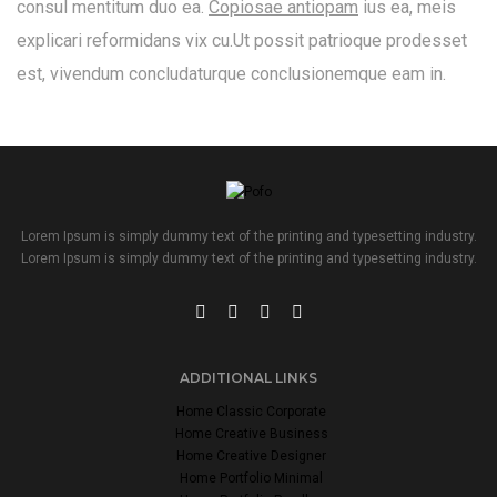
consul mentitum duo ea.
Copiosae antiopam
ius ea, meis
explicari reformidans vix cu.Ut possit patrioque prodesset
est, vivendum concludaturque conclusionemque eam in.
Lorem Ipsum is simply dummy text of the printing and typesetting industry.
Lorem Ipsum is simply dummy text of the printing and typesetting industry.
ADDITIONAL LINKS
Home Classic Corporate
Home Creative Business
Home Creative Designer
Home Portfolio Minimal