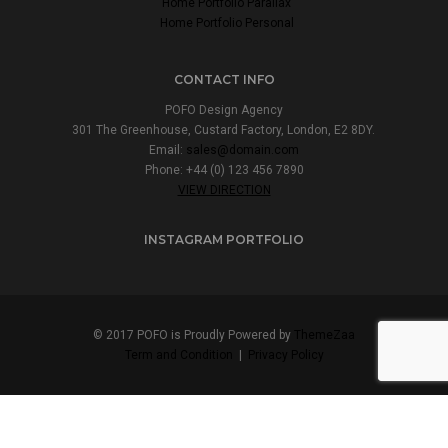
Home Portfolio Parallax
Home Portfolio Personal
CONTACT INFO
POFO Design Agency
301 The Greenhouse, Custard Factory, London, E2 8DY.
Email:
sales@domain.com
Phone: +44 (0) 123 456 7890
VIEW DIRECTION
INSTAGRAM PORTFOLIO
© 2017 POFO is Proudly Powered by
ThemeZaa
Term and Condition
|
Privacy Policy