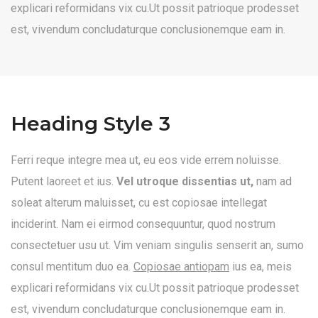
explicari reformidans vix cu.Ut possit patrioque prodesset
est, vivendum concludaturque conclusionemque eam in.
Heading Style 3
Ferri reque integre mea ut, eu eos vide errem noluisse.
Putent laoreet et ius.
Vel utroque dissentias ut,
nam ad
soleat alterum maluisset, cu est copiosae intellegat
inciderint. Nam ei eirmod consequuntur, quod nostrum
consectetuer usu ut. Vim veniam singulis senserit an, sumo
consul mentitum duo ea.
Copiosae antiopam
ius ea, meis
explicari reformidans vix cu.Ut possit patrioque prodesset
est, vivendum concludaturque conclusionemque eam in.