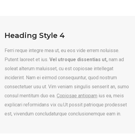
Heading Style 4
Ferri reque integre mea ut, eu eos vide errem noluisse.
Putent laoreet et ius.
Vel utroque dissentias ut,
nam ad
soleat alterum maluisset, cu est copiosae intellegat
inciderint. Nam ei eirmod consequuntur, quod nostrum
consectetuer usu ut. Vim veniam singulis senserit an, sumo
consul mentitum duo ea.
Copiosae antiopam
ius ea, meis
explicari reformidans vix cu.Ut possit patrioque prodesset
est, vivendum concludaturque conclusionemque eam in.