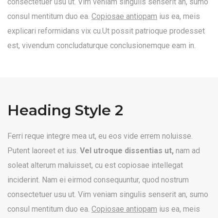
consectetuer usu ut. Vim veniam singulis senserit an, sumo
consul mentitum duo ea.
Copiosae antiopam
ius ea, meis
explicari reformidans vix cu.Ut possit patrioque prodesset
est, vivendum concludaturque conclusionemque eam in.
Heading Style 2
Ferri reque integre mea ut, eu eos vide errem noluisse.
Putent laoreet et ius.
Vel utroque dissentias ut,
nam ad
soleat alterum maluisset, cu est copiosae intellegat
inciderint. Nam ei eirmod consequuntur, quod nostrum
consectetuer usu ut. Vim veniam singulis senserit an, sumo
consul mentitum duo ea.
Copiosae antiopam
ius ea, meis