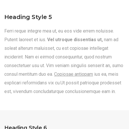
Heading Style 5
Ferri reque integre mea ut, eu eos vide errem noluisse.
Putent laoreet et ius.
Vel utroque dissentias ut,
nam ad
soleat alterum maluisset, cu est copiosae intellegat
inciderint. Nam ei eirmod consequuntur, quod nostrum
consectetuer usu ut. Vim veniam singulis senserit an, sumo
consul mentitum duo ea.
Copiosae antiopam
ius ea, meis
explicari reformidans vix cu.Ut possit patrioque prodesset
est, vivendum concludaturque conclusionemque eam in.
Heading Style 6